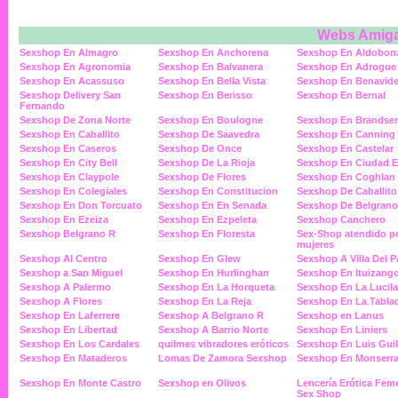
Webs Amig
Sexshop En Almagro
Sexshop En Anchorena
Sexshop En Aldobon
Sexshop En Agronomia
Sexshop En Balvanera
Sexshop En Adrogue
Sexshop En Acassuso
Sexshop En Bella Vista
Sexshop En Benavid
Sexshop Delivery San
Sexshop En Berisso
Sexshop En Bernal
Fernando
Sexshop De Zona Norte
Sexshop En Boulogne
Sexshop En Brandse
Sexshop En Caballito
Sexshop De Saavedra
Sexshop En Canning
Sexshop En Caseros
Sexshop De Once
Sexshop En Castelar
Sexshop En City Bell
Sexshop De La Rioja
Sexshop En Ciudad E
Sexshop En Claypole
Sexshop De Flores
Sexshop En Coghlan
Sexshop En Colegiales
Sexshop En Constitucion
Sexshop De Caballito
Sexshop En Don Torcuato
Sexshop En En Senada
Sexshop De Belgrano
Sexshop En Ezeiza
Sexshop En Ezpeleta
Sexshop Canchero
Sexshop Belgrano R
Sexshop En Floresta
Sex-Shop atendido p
mujeres
Sexshop Al Centro
Sexshop En Glew
Sexshop A Villa Del 
Sexshop a San Miguel
Sexshop En Hurlinghan
Sexshop En Ituizang
Sexshop A Palermo
Sexshop En La Horqueta
Sexshop En La Lucila
Sexshop A Flores
Sexshop En La Reja
Sexshop En La Tabla
Sexshop En Laferrere
Sexshop A Belgrano R
Sexshop en Lanus
Sexshop En Libertad
Sexshop A Barrio Norte
Sexshop En Liniers
Sexshop En Los Cardales
quilmes vibradores eróticos
Sexshop En Luis Guil
Sexshop En Mataderos
Lomas De Zamora Sexshop
Sexshop En Monserra
Sexshop En Monte Castro
Sexshop en Olivos
Lencería Erótica Fem
Sex Shop